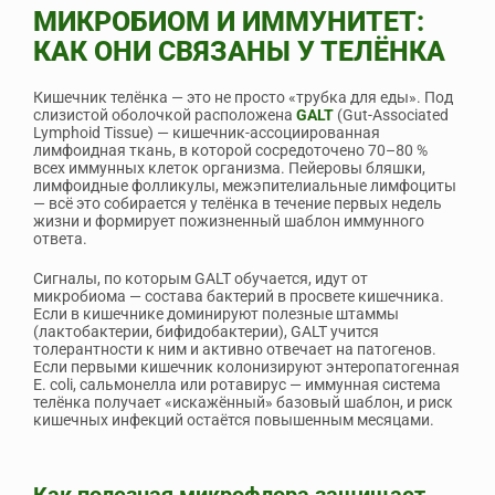
МИКРОБИОМ И ИММУНИТЕТ:
КАК ОНИ СВЯЗАНЫ У ТЕЛЁНКА
Кишечник телёнка — это не просто «трубка для еды». Под
слизистой оболочкой расположена
GALT
(Gut-Associated
Lymphoid Tissue) — кишечник-ассоциированная
лимфоидная ткань, в которой сосредоточено 70–80 %
всех иммунных клеток организма. Пейеровы бляшки,
лимфоидные фолликулы, межэпителиальные лимфоциты
— всё это собирается у телёнка в течение первых недель
жизни и формирует пожизненный шаблон иммунного
ответа.
Сигналы, по которым GALT обучается, идут от
микробиома — состава бактерий в просвете кишечника.
Если в кишечнике доминируют полезные штаммы
(лактобактерии, бифидобактерии), GALT учится
толерантности к ним и активно отвечает на патогенов.
Если первыми кишечник колонизируют энтеропатогенная
E. coli, сальмонелла или ротавирус — иммунная система
телёнка получает «искажённый» базовый шаблон, и риск
кишечных инфекций остаётся повышенным месяцами.
Как полезная микрофлора защищает