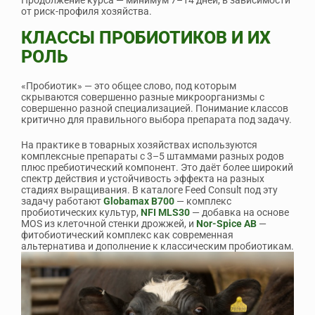
Продолжение курса — минимум 7–14 дней, в зависимости
от риск-профиля хозяйства.
КЛАССЫ ПРОБИОТИКОВ И ИХ
РОЛЬ
«Пробиотик» — это общее слово, под которым
скрываются совершенно разные микроорганизмы с
совершенно разной специализацией. Понимание классов
критично для правильного выбора препарата под задачу.
На практике в товарных хозяйствах используются
комплексные препараты с 3–5 штаммами разных родов
плюс пребиотический компонент. Это даёт более широкий
спектр действия и устойчивость эффекта на разных
стадиях выращивания. В каталоге Feed Consult под эту
задачу работают
Globamax B700
— комплекс
пробиотических культур,
NFI MLS30
— добавка на основе
MOS из клеточной стенки дрожжей, и
Nor-Spice AB
—
фитобиотический комплекс как современная
альтернатива и дополнение к классическим пробиотикам.