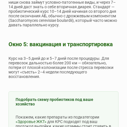
ниши снова займут условно-патогенные виды, и через 7–
14 дней даст знать о себе вторичная диарея. Стандарт —
пробиотический курс 10–14 дней начиная со второго дня
после окончания АБ, обычно с дрожжевым компонентом
(Saccharomyces cerevisiae boulardii), который часто можно
давать параллельно курсу.
Окно 5: вакцинация и транспортировка
Курс на 3–5 дней до и 5–7 дней после процедуры. Для
перевозок дальностью более 200 км — обязательно,
потери от плохой колонизации после стресса перевозки
могут «съесть» 2–4 недели последующего
восстановления.
Подобрать схему пробиотиков под ваше
хозяйство
Покажем, какие препараты из подкатегории
«Здоровье ЖКТ»
для КРС подходят под ваш
протокол выпойки, какие штаммы стоит ставить в