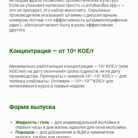
не общая фраза «комплекс пробиотических культур».
Если на упаковке написано просто «Lactobacillus spp.» —
это не препарат, это набор-инкогнито. Серьёзные
производители указывают штаммы с депозитарным
номером, потому что эффективность штаммоспецифична:
один L. plantarum может быть в разы эффективнее
другого.
Концентрация — от 10⁸ КОЕ/г
Минимально работающая концентрация — 10⁸ КОЕ/г (или
КОЕ/мл) на дату окончания срока годности, не на дату
производства. Препараты с заявкой 10⁶–10⁷ КОЕ/г — для
телёнка слабоваты. Оптимум — 10⁹–10¹⁰ КОЕ/г для
интенсивного курса в первые недели.
Форма выпуска
Жидкость / гель
— для индивидуальной выпойки в
первые часы и дни жизни, идеален для окна молозива.
Порошок
— для добавления в ЗЦМ и заменители
молока, удобен для группы.