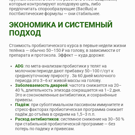
которые контролируют холодовую цепь, либо
предпочитать спорообразующие (Bacillus) и
постбиотические формулы — они стабильнее.
ЭКОНОМИКА И СИСТЕМНЫЙ
ПОДХОД
Стоимость пробиотического курса в первые недели жизни
телёнка — обычно 50–150 ₽ на голову, в зависимости от
препарата и протокола. Эффект — куда дороже:
ADG
: по мета-анализам пробиотики у телят на
молочном периоде дают прибавку 50–100 г/сут к
среднесуточному приросту
. За 60 дней молочного
периода это 3–6 кг живой массы на голову.
Заболеваемость диареей
: частота снижается на 20–
40 %, длительность эпизода сокращается на 1–2 дня.
Это и сэкономленные антибиотики, и сохранённые
привесы.
Падёж
: при субоптимальном пассивном иммунитете и
стресс-факторах пробиотическая программа снижает
падёж до отъёма в среднем на 1,5–3 п.п.
Расход антибиотиков
: системное снижение на 30–50 %
при стабильной пробиотической программе — без
потерь по падежу и привесам.