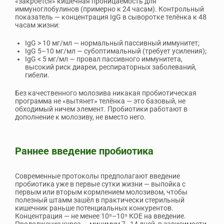
«закроется» кишечная проницаемость для
иммуноглобулинов (примерно к 24 часам). Контрольный
показатель — концентрация IgG в сыворотке телёнка к 48
часам жизни:
IgG > 10 мг/мл — нормальный пассивный иммунитет;
IgG 5–10 мг/мл — субоптимальный (требует усиления);
IgG < 5 мг/мл — провал пассивного иммунитета,
высокий риск диареи, респираторных заболеваний,
гибели.
Без качественного молозива никакая пробиотическая
программа не «вытянет» телёнка — это базовый, не
обходимый ничем элемент. Пробиотики работают
в
дополнение
к молозиву, не вместо него.
Раннее введение пробиотика
Современные протоколы предполагают введение
пробиотика уже в первые сутки жизни — выпойка с
первым или вторым кормлением молозивом, чтобы
полезный штамм зашёл в практически стерильный
кишечник раньше потенциальных конкурентов.
Концентрация — не менее 10⁸–10⁹ КОЕ на введение.