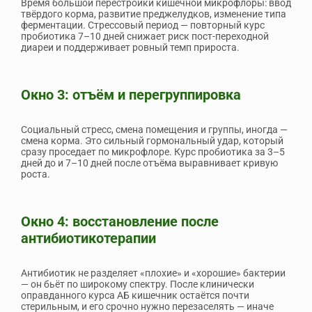
Время большой перестройки кишечной микрофлоры: ввод
твёрдого корма, развитие преджелудков, изменение типа
ферментации. Стрессовый период — повторный курс
пробиотика 7–10 дней снижает риск пост-переходной
диареи и поддерживает ровный темп прироста.
Окно 3: отъём и перегруппировка
Социальный стресс, смена помещения и группы, иногда —
смена корма. Это сильный гормональный удар, который
сразу проседает по микрофлоре. Курс пробиотика за 3–5
дней до и 7–10 дней после отъёма выравнивает кривую
роста.
Окно 4: восстановление после
антибиотикотерапии
Антибиотик не разделяет «плохие» и «хорошие» бактерии
— он бьёт по широкому спектру. После клинически
оправданного курса АБ кишечник остаётся почти
стерильным, и его срочно нужно перезаселять — иначе