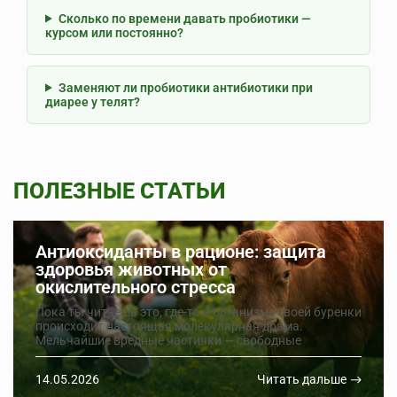
Сколько по времени давать пробиотики —
курсом или постоянно?
Заменяют ли пробиотики антибиотики при
диарее у телят?
ПОЛЕЗНЫЕ СТАТЬИ
Антиоксиданты в рационе: защита
здоровья животных от
окислительного стресса
Пока ты читаешь это, где-то в организме твоей буренки
происходит настоящая молекулярная драма.
Мельчайшие вредные частички — свободные
радикалы — носятся по телу и портят всё, до чего
дотянутся. И если организму нечем от них отбиваться,
14.05.2026
Читать дальше
он начинает сдавать. Падает иммунитет, снижается
продуктивность, растёт риск заболеваний.