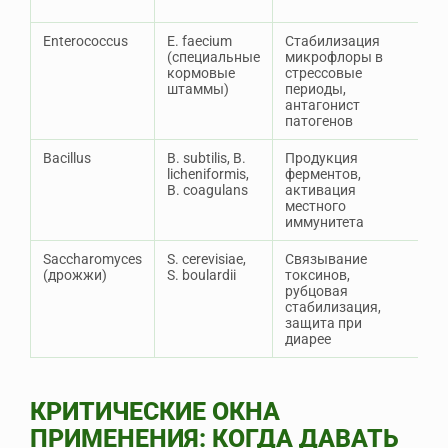
х
Enterococcus
E. faecium
Стабилизация
У
(специальные
микрофлоры в
т
кормовые
стрессовые
т
штаммы)
периоды,
антагонист
патогенов
Bacillus
B. subtilis, B.
Продукция
С
licheniformis,
ферментов,
—
B. coagulans
активация
х
местного
в
иммунитета
г
Saccharomyces
S. cerevisiae,
Связывание
С
(дрожжи)
S. boulardii
токсинов,
а
рубцовая
(г
стабилизация,
в
защита при
с
диарее
п
КРИТИЧЕСКИЕ ОКНА
ПРИМЕНЕНИЯ: КОГДА ДАВАТЬ