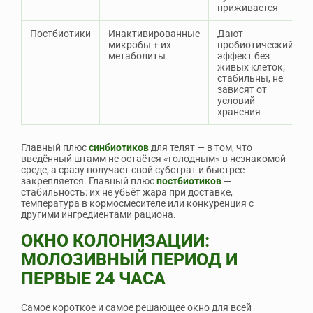
приживается
Постбиотики
Инактивированные
Дают
микробы + их
пробиотический
метаболиты
эффект без
живых клеток;
стабильны, не
зависят от
условий
хранения
Главный плюс
синбиотиков
для телят — в том, что
введённый штамм не остаётся «голодным» в незнакомой
среде, а сразу получает свой субстрат и быстрее
закрепляется. Главный плюс
постбиотиков
—
стабильность: их не убьёт жара при доставке,
температура в кормосмесителе или конкуренция с
другими ингредиентами рациона.
ОКНО КОЛОНИЗАЦИИ:
МОЛОЗИВНЫЙ ПЕРИОД И
ПЕРВЫЕ 24 ЧАСА
Самое короткое и самое решающее окно для всей