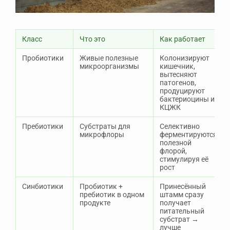
Класс
Что это
Как работает
Пробиотики
Живые полезные
Колонизируют
микроорганизмы
кишечник,
вытесняют
патогенов,
продуцируют
бактериоцины и
КЦЖК
Пребиотики
Субстраты для
Селективно
микрофлоры
ферментируются
полезной
флорой,
стимулируя её
рост
Синбиотики
Пробиотик +
Принесённый
пребиотик в одном
штамм сразу
продукте
получает
питательный
субстрат →
лучше