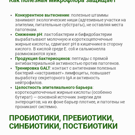
Конкурентное вытеснение
: полезные штаммы
занимают экологические ниши (адгезивные участки на
эпителии, питательные субстраты), не оставляя места
патогенам.
Снижение pH
: лактобактерии и бифидобактерии
вырабатывают молочную и короткоцепочечные
жирные кислоты, сдвигают pH в кишечнике в сторону
кислого. В кислой среде E. coli и сальмонелла
размножаются хуже.
Продукция бактериоцинов
: пептиды с прямой
антибактериальной активностью против патогенов.
Тренировка GALT
: контакт с антигенами полезных
бактерий «настраивает» лимфоциты, повышает
выработку секреторного IgA и активность
нейтрофилов.
Целостность эпителиального барьера
:
короткоцепочечные жирные кислоты (особенно
бутират) — основной источник энергии для
энтероцитов; на их фоне барьер плотнее, и патогены не
проникают системно.
ПРОБИОТИКИ, ПРЕБИОТИКИ,
СИНБИОТИКИ, ПОСТБИОТИКИ