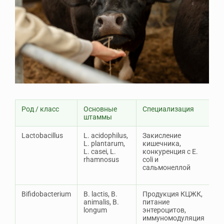
Род / класс
Основные
Специализация
О
штаммы
Lactobacillus
L. acidophilus,
Закисление
Ч
L. plantarum,
кишечника,
т
L. casei, L.
конкуренция с E.
к
rhamnosus
coli и
ж
сальмонеллой
з
о
Bifidobacterium
B. lactis, B.
Продукция КЦЖК,
А
animalis, B.
питание
т
longum
энтероцитов,
т
иммуномодуляция
з