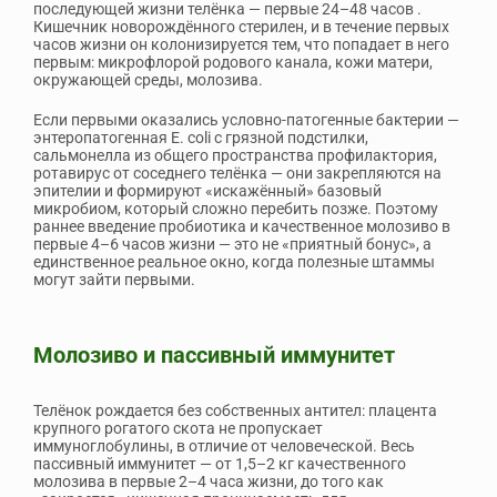
последующей жизни телёнка — первые 24–48 часов
.
Кишечник новорождённого стерилен, и в течение первых
часов жизни он колонизируется тем, что попадает в него
первым: микрофлорой родового канала, кожи матери,
окружающей среды, молозива.
Если первыми оказались условно-патогенные бактерии —
энтеропатогенная E. coli с грязной подстилки,
сальмонелла из общего пространства профилактория,
ротавирус от соседнего телёнка — они закрепляются на
эпителии и формируют «искажённый» базовый
микробиом, который сложно перебить позже. Поэтому
раннее введение пробиотика и качественное молозиво в
первые 4–6 часов жизни — это не «приятный бонус», а
единственное реальное окно, когда полезные штаммы
могут зайти первыми.
Молозиво и пассивный иммунитет
Телёнок рождается без собственных антител: плацента
крупного рогатого скота не пропускает
иммуноглобулины, в отличие от человеческой. Весь
пассивный иммунитет — от 1,5–2 кг качественного
молозива в первые 2–4 часа жизни, до того как