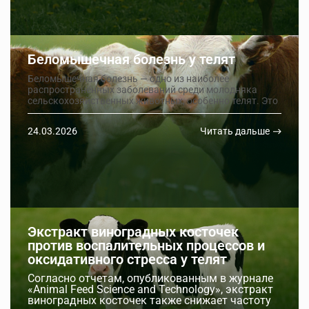
Беломышечная болезнь у телят
Беломышечная болезнь — одно из наиболее
распространённых заболеваний среди молодняка
сельскохозяйственных животных, особенно телят. Это
заболевание, которое может иметь серьёзные
последствия для здоровья животных, если не будет
24.03.2026
Читать дальше
диагностировано и устранено вовремя.
Экстракт виноградных косточек
против воспалительных процессов и
оксидативного стресса у телят
Согласно отчетам, опубликованным в журнале
«Animal Feed Science and Technology», экстракт
виноградных косточек также снижает частоту