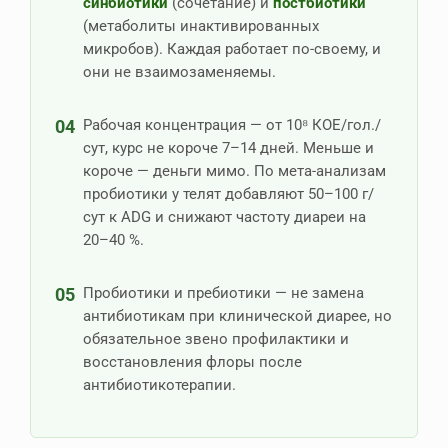
синбиотики
(сочетание) и
постбиотики
(метаболиты инактивированных
микробов). Каждая работает по-своему, и
они не взаимозаменяемы.
04
Рабочая концентрация — от 10⁸ КОЕ/гол./
сут, курс не короче 7–14 дней. Меньше и
короче — деньги мимо. По мета-анализам
пробиотики у телят добавляют 50–100 г/
сут к ADG и снижают частоту диареи на
20–40 %.
05
Пробиотики и пребиотики — не замена
антибиотикам при клинической диарее, но
обязательное звено профилактики и
восстановления флоры после
антибиотикотерапии.