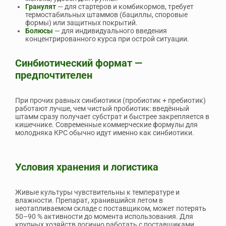
Гранулят
— для стартеров и комбикормов, требует
термостабильных штаммов (бациллы, споровые
формы) или защитных покрытий.
Болюсы
— для индивидуального введения
концентрированного курса при острой ситуации.
Синбиотический формат —
предпочтителен
При прочих равных синбиотики (пробиотик + пребиотик)
работают лучше, чем чистый пробиотик: введённый
штамм сразу получает субстрат и быстрее закрепляется в
кишечнике. Современные коммерческие формулы для
молодняка КРС обычно идут именно как синбиотики.
Условия хранения и логистика
Живые культуры чувствительны к температуре и
влажности. Препарат, хранившийся летом в
неотапливаемом складе с поставщиком, может потерять
50–90 % активности до момента использования. Для
крупных хозяйств логично работать с поставщиками,