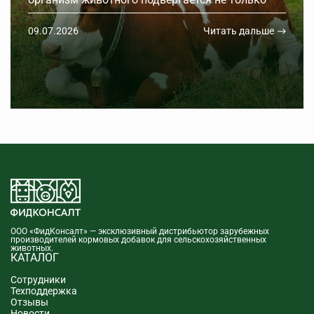
функциональным изменениям, но и
морфологическим. Поэтому необходимо вести
09.07.2026
Читать дальше
тщательное наблюдение за каждой стельной
коровой и нетелью.
ООО «ФидКонсалт» — эксклюзивный дистрибьютор зарубежных
производителей кормовых добавок для сельскохозяйственных
животных.
КАТАЛОГ
Сотрудники
Техподдержка
Отзывы
Новости