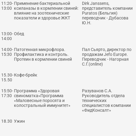
11:20-
Применение бактериальной
Dirk Janssens,
13:00
ксиланазы в кормлении свиней:
представитель компании
влияние на зоотехнические
Puratos (Бельгия)
показатели и здоровье ЖКТ
переводчик - Дубасова
Ю.Н.
13:00-
Обед
14:00
14:00-
Патогенная микрофлора.
Пал Сьярто, директор по
15:30
Профилактика и контроль.
продажам Jefo Europe.
Протеин в кормлении свиней
Переводчик - Нагорная
С.Г.(online)
15.30-
Кофе-брейк
15.50
15:50-
Программа «Здоровая
Разуванов С.А.
17:30
свиноматка»Программа
Руководитель отдела
«Маловесные поросята и
технических
колостральный иммунитет»
специалистов компании
«ФидКонсалт»
18.30
Ужин