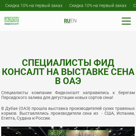
кидка 10% на первый заказ
Скидка 10% на первый заказ
Скидк
RU
EN
СПЕЦИАЛИСТЫ ФИД
КОНСАЛТ НА ВЫСТАВКЕ СЕНА
В ОАЭ
Специалисты компании Фидконсалт направились к берегам
Персидского залива для дегустации новых сортов сена!
В Дубае (ОАЭ) прошла выставка производителей сухих травяных
кормов. Выставлялись производители сена из - США, Испании,
Египта, Судана и России.