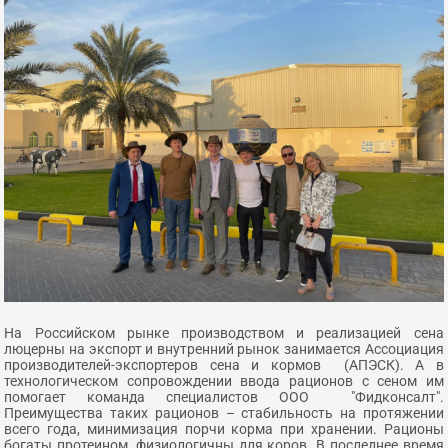
На Российском рынке производством и реализацией сена
люцерны на экспорт и внутренний рынок занимается Ассоциация
производителей-экспортеров сена и кормов (АПЭСК). А в
технологическом сопровождении ввода рационов с сеном им
помогает команда специалистов ООО "Фидконсалт".
Преимущества таких рационов – стабильность на протяжении
всего года, минимизация порчи корма при хранении. Рационы
богаты протеином, физиологичны для коров. В последнее время